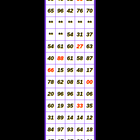
65
96
42
76
70
**
**
**
**
**
**
**
54
31
37
54
61
60
27
63
40
88
61
58
87
66
15
95
48
17
78
62
08
51
00
20
96
96
31
06
60
19
35
33
35
31
89
14
14
12
84
97
93
64
18