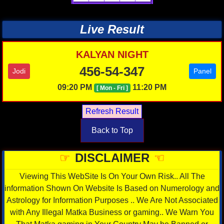
Live Result
KALYAN NIGHT
456-54-347
Jodi
Panel
09:20 PM
11:20 PM
[ Mon - Fri ]
Back to Top
☞
DISCLAIMER
☜
Viewing This WebSite Is On Your Own Risk.. All The
information Shown On Website Is Based on Numerology and
Astrology for Information Purposes .. We Are Not Associated
with Any Illegal Matka Business or gaming.. We Warn You