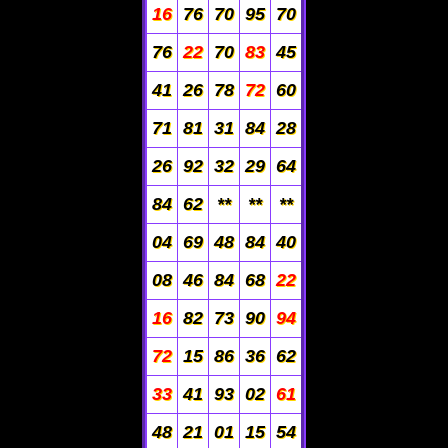
16
76
70
95
70
76
22
70
83
45
41
26
78
72
60
71
81
31
84
28
26
92
32
29
64
84
62
**
**
**
04
69
48
84
40
08
46
84
68
22
16
82
73
90
94
72
15
86
36
62
33
41
93
02
61
48
21
01
15
54