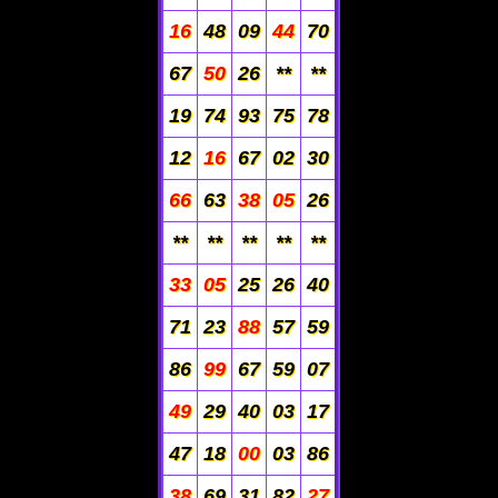
16
48
09
44
70
67
50
26
**
**
19
74
93
75
78
12
16
67
02
30
66
63
38
05
26
**
**
**
**
**
33
05
25
26
40
71
23
88
57
59
86
99
67
59
07
49
29
40
03
17
47
18
00
03
86
38
69
31
82
27