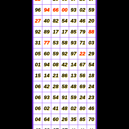
96
94
66
00
93
02
59
27
40
82
54
43
46
20
92
89
17
17
85
79
88
31
77
53
58
93
71
03
05
60
59
92
97
22
29
01
94
08
42
14
67
54
15
14
21
86
13
56
18
06
42
28
58
48
69
24
06
93
54
91
59
24
23
06
02
41
48
02
80
46
04
64
60
26
35
85
70