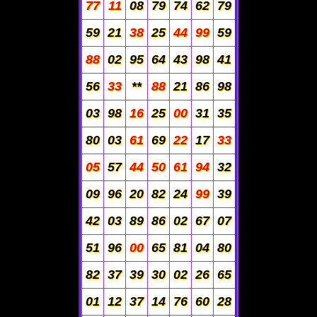
77
11
08
79
74
62
79
59
21
38
25
44
99
59
88
02
95
64
43
98
41
56
33
**
88
21
86
98
03
98
16
25
00
31
35
80
03
61
69
22
17
33
05
57
44
50
61
94
32
09
96
20
82
24
99
39
42
03
89
86
02
67
07
51
96
00
65
81
04
80
82
37
39
30
02
26
65
01
12
37
14
76
60
28