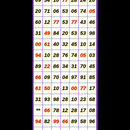
69
34
10
77
28
24
20
20
71
06
53
06
74
05
60
12
77
53
77
43
46
31
49
84
20
53
53
98
00
61
40
32
45
10
14
94
10
28
76
74
05
03
89
22
86
34
31
70
45
66
09
70
04
97
91
85
61
50
10
13
00
77
17
31
93
98
28
10
23
68
**
66
78
12
28
17
08
94
82
99
66
89
58
96