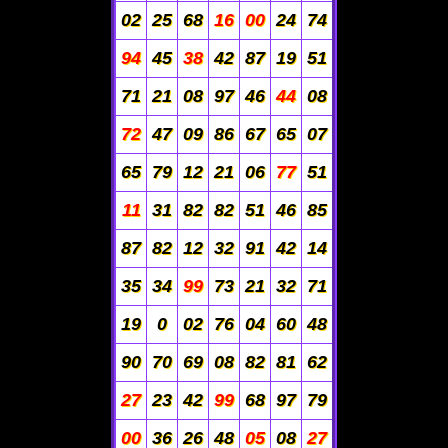
02
25
68
16
00
24
74
94
45
38
42
87
19
51
71
21
08
97
46
44
08
72
47
09
86
67
65
07
65
79
12
21
06
77
51
11
31
82
82
51
46
85
87
82
12
32
91
42
14
35
34
99
73
21
32
71
19
0
02
76
04
60
48
90
70
69
08
82
81
62
27
23
42
99
68
97
79
00
36
26
48
05
08
27