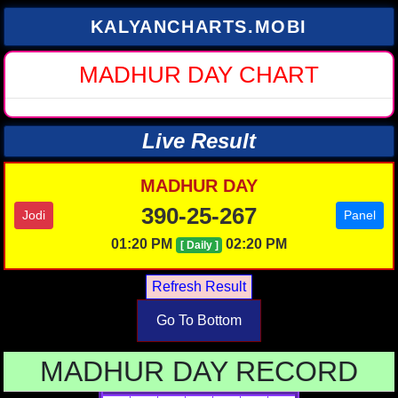
KALYANCHARTS.MOBI
MADHUR DAY CHART
Live Result
MADHUR DAY
390-25-267
Jodi
Panel
01:20 PM
02:20 PM
[ Daily ]
Go To Bottom
MADHUR DAY RECORD